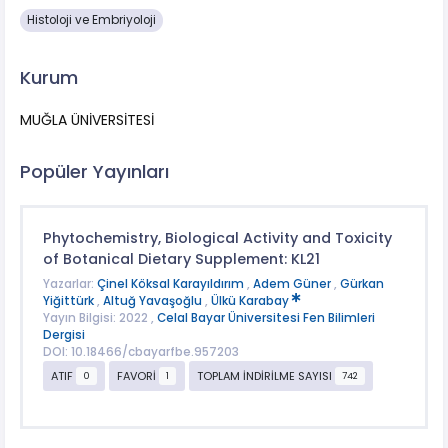
Histoloji ve Embriyoloji
Kurum
MUĞLA ÜNİVERSİTESİ
Popüler Yayınları
Phytochemistry, Biological Activity and Toxicity
of Botanical Dietary Supplement: KL21
Yazarlar:
Çinel Köksal Karayıldırım
,
Adem Güner
,
Gürkan
Yiğittürk
,
Altuğ Yavaşoğlu
,
Ülkü Karabay
Yayın Bilgisi: 2022 ,
Celal Bayar Üniversitesi Fen Bilimleri
Dergisi
DOI: 10.18466/cbayarfbe.957203
ATIF
FAVORİ
TOPLAM İNDİRİLME SAYISI
0
1
742