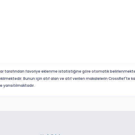
ar tarafından favoriye eklenme istatistiğine göre otomatik belirlenmekte
ekilmektedir. Bunun için atıf alan ve atıf verilen makalelerin CrossRef'te
eme yansıtılmaktadır.