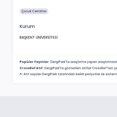
Çocuk Cerrahisi
Kurum
BAŞKENT ÜNİVERSİTESİ
Popüler Yayınlar:
DergiPark'ta araştırma yapan araştırmacıl
CrossRef Atıf:
DergiPark'ta gösterilen atıflar CrossRef'ten ç
^:
Atıf sayıları DergiPark tarafından belirli periyotlar ile sist