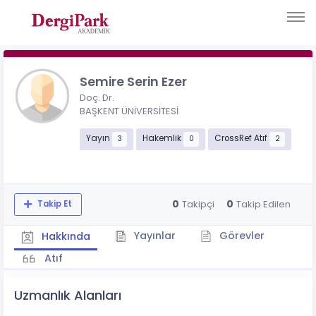
Semire Serin Ezer
Doç. Dr.
BAŞKENT ÜNİVERSİTESİ
Yayın
Hakemlik
CrossRef Atıf
3
0
2
0
0
Takipçi
Takip Edilen
Takip Et
Yayınlar
Görevler
Hakkında
Atıf
Uzmanlık Alanları