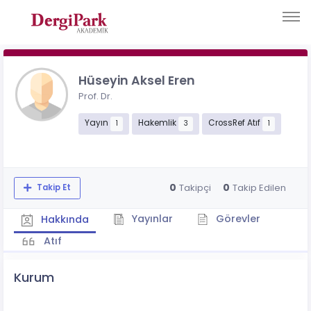
Hüseyin Aksel Eren
Prof. Dr.
Yayın
Hakemlik
CrossRef Atıf
1
3
1
0
0
Takipçi
Takip Edilen
Takip Et
Yayınlar
Görevler
Hakkında
Atıf
Kurum