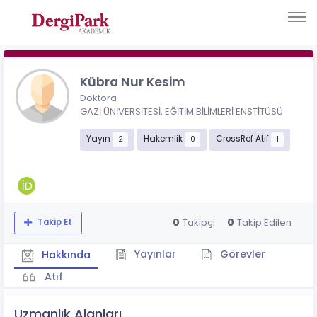
Kübra Nur Kesim
Doktora
GAZİ ÜNİVERSİTESİ, EĞİTİM BİLİMLERİ ENSTİTÜSÜ
Yayın
Hakemlik
CrossRef Atıf
2
0
1
0
0
Takipçi
Takip Edilen
Takip Et
Yayınlar
Görevler
Hakkında
Atıf
Uzmanlık Alanları