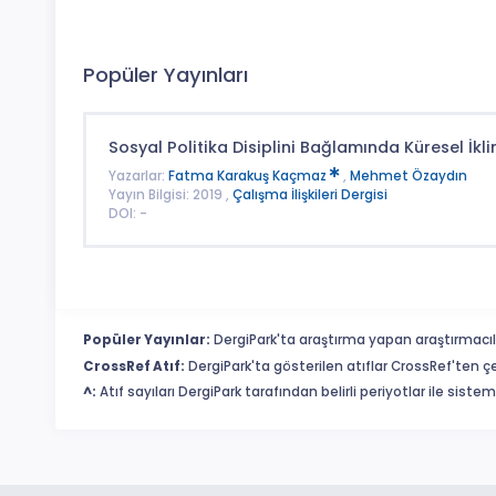
Popüler Yayınları
Sosyal Politika Disiplini Bağlamında Küresel İkli
Yazarlar:
Fatma Karakuş Kaçmaz
,
Mehmet Özaydın
Yayın Bilgisi: 2019 ,
Çalışma İlişkileri Dergisi
DOI: -
Popüler Yayınlar:
DergiPark'ta araştırma yapan araştırmacıl
CrossRef Atıf:
DergiPark'ta gösterilen atıflar CrossRef'ten ç
^:
Atıf sayıları DergiPark tarafından belirli periyotlar ile sist