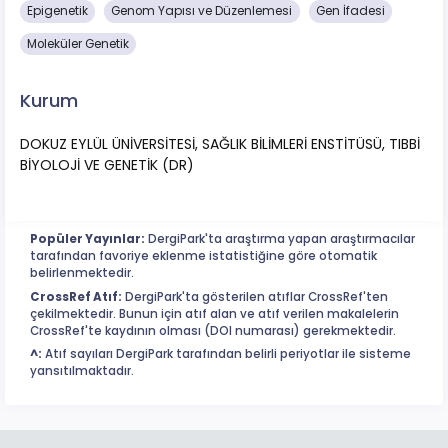
Epigenetik
Genom Yapısı ve Düzenlemesi
Gen İfadesi
Moleküler Genetik
Kurum
DOKUZ EYLÜL ÜNİVERSİTESİ, SAĞLIK BİLİMLERİ ENSTİTÜSÜ, TIBBİ
BİYOLOJİ VE GENETİK (DR)
Popüler Yayınlar:
DergiPark'ta araştırma yapan araştırmacılar
tarafından favoriye eklenme istatistiğine göre otomatik
belirlenmektedir.
CrossRef Atıf:
DergiPark'ta gösterilen atıflar CrossRef'ten
çekilmektedir. Bunun için atıf alan ve atıf verilen makalelerin
CrossRef'te kaydının olması (DOI numarası) gerekmektedir.
^:
Atıf sayıları DergiPark tarafından belirli periyotlar ile sisteme
yansıtılmaktadır.