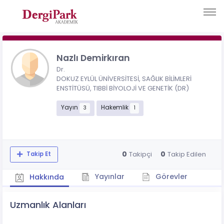
Nazlı Demirkıran
Dr.
DOKUZ EYLÜL ÜNİVERSİTESİ, SAĞLIK BİLİMLERİ
ENSTİTÜSÜ, TIBBİ BİYOLOJİ VE GENETİK (DR)
Yayın
Hakemlik
3
1
0
0
Takipçi
Takip Edilen
Takip Et
Yayınlar
Görevler
Hakkında
Uzmanlık Alanları