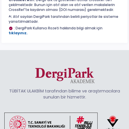
CrossRef Atıf:
DergiPark'ta gösterilen atıflar CrossRef'ten
çekilmektedir. Bunun için atıf alan ve atıf verilen makalelerin
CrossRef'te kaydının olması (DOI numarası) gerekmektedir.
^:
Atıf sayıları DergiPark tarafından belirli periyotlar ile sisteme
yansıtılmaktadır.
: DergiPark Kullanıcı Rozeti hakkında bilgi almak için
tıklayınız.
TÜBİTAK ULAKBİM tarafından bilime ve araştırmacılara
sunulan bir hizmettir.