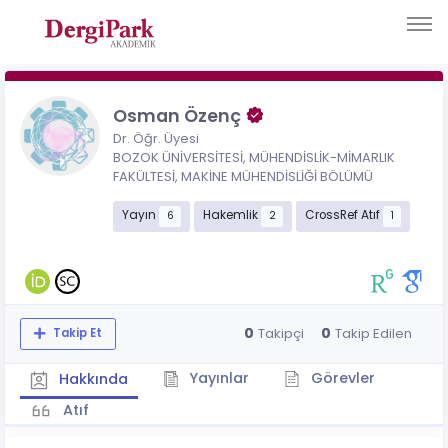
Osman Özenç
Dr. Öğr. Üyesi
BOZOK ÜNİVERSİTESİ, MÜHENDİSLİK-MİMARLIK
FAKÜLTESİ, MAKİNE MÜHENDİSLİĞİ BÖLÜMÜ
Yayın
Hakemlik
CrossRef Atıf
6
2
1
0
0
Takipçi
Takip Edilen
Takip Et
Yayınlar
Görevler
Hakkında
Atıf