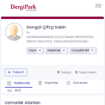
Songül Çiftçi Sakin
Dr.
KAHRAMANMARAŞ SÜTÇÜ İMAM ÜNİVERSİTESİ,
ZİRAAT FAKÜLTESİ, TARLA BİTKİLERİ BÖLÜMÜ
Yayın
Hakemlik
CrossRef Atıf
8
0
5
0
0
Takipçi
Takip Edilen
Takip Et
Yayınlar
Görevler
Hakkında
Atıf
Uzmanlık Alanları