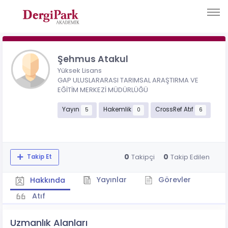
Şehmus Atakul
Yüksek Lisans
GAP ULUSLARARASI TARIMSAL ARAŞTIRMA VE
EĞİTİM MERKEZİ MÜDÜRLÜĞÜ
Yayın
Hakemlik
CrossRef Atıf
5
0
6
0
0
Takipçi
Takip Edilen
Takip Et
Yayınlar
Görevler
Hakkında
Atıf
Uzmanlık Alanları