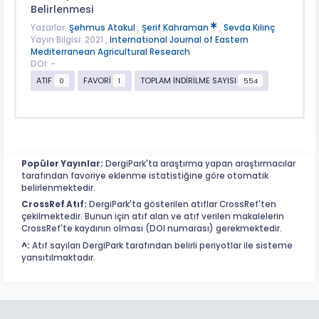
Belirlenmesi
Yazarlar:
Şehmus Atakul
,
Şerif Kahraman
,
Sevda Kılınç
Yayın Bilgisi: 2021 ,
International Journal of Eastern
Mediterranean Agricultural Research
DOI: -
ATIF
FAVORİ
TOPLAM İNDİRİLME SAYISI
0
1
554
Popüler Yayınlar:
DergiPark'ta araştırma yapan araştırmacılar
tarafından favoriye eklenme istatistiğine göre otomatik
belirlenmektedir.
CrossRef Atıf:
DergiPark'ta gösterilen atıflar CrossRef'ten
çekilmektedir. Bunun için atıf alan ve atıf verilen makalelerin
CrossRef'te kaydının olması (DOI numarası) gerekmektedir.
^:
Atıf sayıları DergiPark tarafından belirli periyotlar ile sisteme
yansıtılmaktadır.