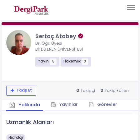
Sertaç Atabey
Dr. Öğr. Üyesi
BİTLİS EREN ÜNİVERSİTESİ
Yayın
Hakemlik
5
3
0
0
Takipçi
Takip Edilen
Takip Et
Yayınlar
Görevler
Hakkında
Uzmanlık Alanları
Hidroloji