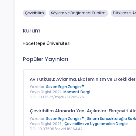
Çeviribilim
Söylem ve Bağlamsal Dilbilim
Dilbilimsel A
Kurum
Hacettepe Üniversitesi
Popüler Yayınları
Av Tutkusu: Avlanma, Ekofeminizm ve Erkeklikler
Yazarlar:
Sezen Ergin Zengin
Yayın Bilgisi: 2021 ,
Moment Dergi
DOI: 10.17572/mj2021.1.205226
Çeviribilim Alanında Yeni Açılımlar: Ekoçeviri A
Yazarlar:
Sezen Ergin Zengin
,
Sinem Sancaktaroğlu Bozk
Yayın Bilgisi: 2025 ,
Çeviribilim ve Uygulamaları Dergisi
DOI: 10.37599/ceviri.1636442