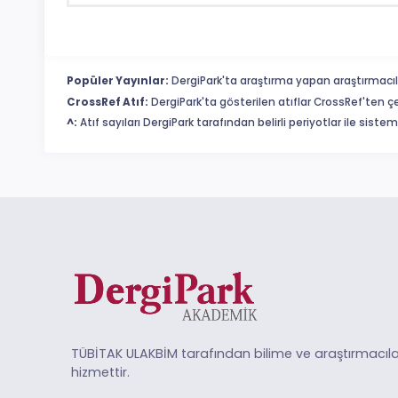
Popüler Yayınlar:
DergiPark'ta araştırma yapan araştırmacıl
CrossRef Atıf:
DergiPark'ta gösterilen atıflar CrossRef'ten ç
^:
Atıf sayıları DergiPark tarafından belirli periyotlar ile sist
TÜBİTAK ULAKBİM tarafından bilime ve araştırmacıla
hizmettir.