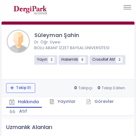
Süleyman Şahin
Dr. Öğr. Üyesi
BOLU ABANT İZZET BAYSAL ÜNİVERSİTESİ
Yayın
Hakemlik
CrossRef Atıf
3
6
2
0
0
Takipçi
Takip Edilen
Takip Et
Yayınlar
Görevler
Hakkında
Atıf
Uzmanlık Alanları