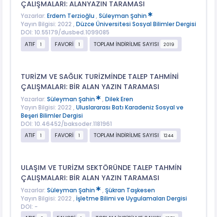
ÇALIŞMALARI: ALANYAZIN TARAMASI
Yazarlar:
Erdem Terzioğlu
,
Süleyman Şahin
Yayın Bilgisi: 2022 ,
Düzce Üniversitesi Sosyal Bilimler Dergisi
DOI: 10.55179/dusbed.1099085
ATIF
FAVORİ
TOPLAM İNDİRİLME SAYISI
1
1
2019
TURİZM VE SAĞLIK TURİZMİNDE TALEP TAHMİNİ
ÇALIŞMALARI: BİR ALAN YAZIN TARAMASI
Yazarlar:
Süleyman Şahin
,
Dilek Eren
Yayın Bilgisi: 2022 ,
Uluslararası Batı Karadeniz Sosyal ve
Beşeri Bilimler Dergisi
DOI: 10.46452/baksoder.1181961
ATIF
FAVORİ
TOPLAM İNDİRİLME SAYISI
1
1
1244
ULAŞIM VE TURİZM SEKTÖRÜNDE TALEP TAHMİN
ÇALIŞMALARI: BİR ALAN YAZIN TARAMASI
Yazarlar:
Süleyman Şahin
,
Şükran Taşkesen
Yayın Bilgisi: 2022 ,
İşletme Bilimi ve Uygulamaları Dergisi
DOI: -