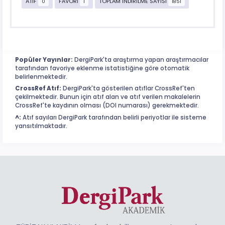
ATIF
FAVORİ
TOPLAM İNDİRİLME SAYISI
0
1
1851
Popüler Yayınlar:
DergiPark'ta araştırma yapan araştırmacılar
tarafından favoriye eklenme istatistiğine göre otomatik
belirlenmektedir.
CrossRef Atıf:
DergiPark'ta gösterilen atıflar CrossRef'ten
çekilmektedir. Bunun için atıf alan ve atıf verilen makalelerin
CrossRef'te kaydının olması (DOI numarası) gerekmektedir.
^:
Atıf sayıları DergiPark tarafından belirli periyotlar ile sisteme
yansıtılmaktadır.