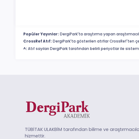
Popüler Yayınlar:
DergiPark'ta araştırma yapan araştırmacıl
CrossRef Atıf:
DergiPark'ta gösterilen atıflar CrossRef'ten ç
^:
Atıf sayıları DergiPark tarafından belirli periyotlar ile sist
TÜBİTAK ULAKBİM tarafından bilime ve araştırmacıla
hizmettir.