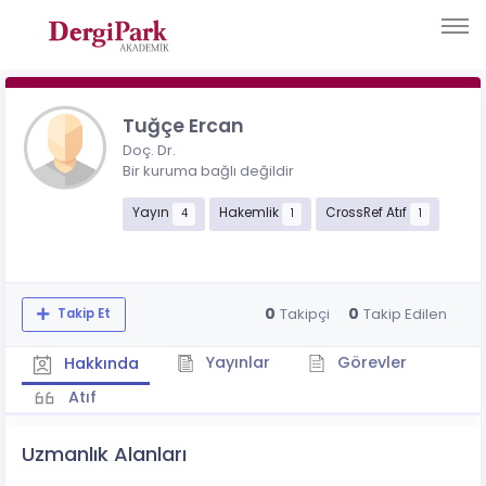
Tuğçe Ercan
Doç. Dr.
Bir kuruma bağlı değildir
Yayın
Hakemlik
CrossRef Atıf
4
1
1
0
0
Takipçi
Takip Edilen
Takip Et
Yayınlar
Görevler
Hakkında
Atıf
Uzmanlık Alanları