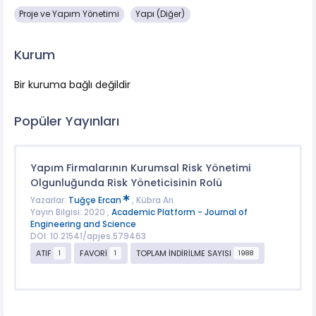
Proje ve Yapım Yönetimi
Yapı (Diğer)
Kurum
Bir kuruma bağlı değildir
Popüler Yayınları
Yapım Firmalarının Kurumsal Risk Yönetimi
Olgunluğunda Risk Yöneticisinin Rolü
Yazarlar:
Tuğçe Ercan
, Kübra Arı
Yayın Bilgisi: 2020 ,
Academic Platform - Journal of
Engineering and Science
DOI: 10.21541/apjes.579463
ATIF
FAVORİ
TOPLAM İNDİRİLME SAYISI
1
1
1988