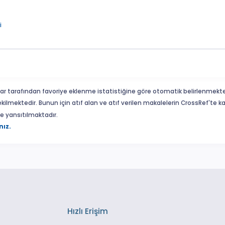
i
ar tarafından favoriye eklenme istatistiğine göre otomatik belirlenmekte
ekilmektedir. Bunun için atıf alan ve atıf verilen makalelerin CrossRef'te
eme yansıtılmaktadır.
nız.
Hızlı Erişim