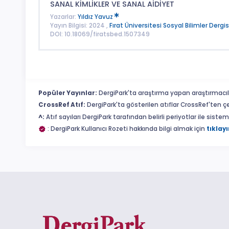
SANAL KİMLİKLER VE SANAL AİDİYET
Yazarlar:
Yıldız Yavuz
Yayın Bilgisi: 2024 ,
Fırat Üniversitesi Sosyal Bilimler Dergis
DOI: 10.18069/firatsbed.1507349
Popüler Yayınlar:
DergiPark'ta araştırma yapan araştırmacıl
CrossRef Atıf:
DergiPark'ta gösterilen atıflar CrossRef'ten ç
^:
Atıf sayıları DergiPark tarafından belirli periyotlar ile sist
: DergiPark Kullanıcı Rozeti hakkında bilgi almak için
tıklayı