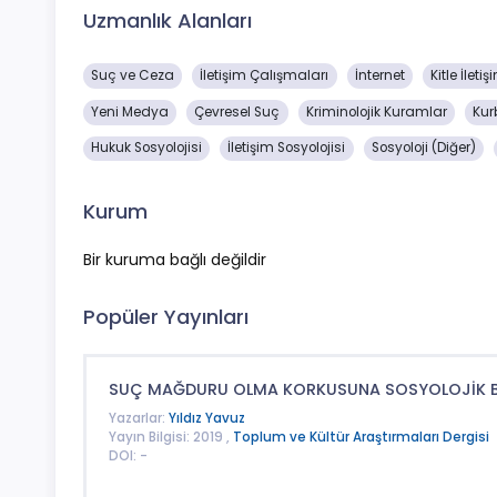
Uzmanlık Alanları
Suç ve Ceza
İletişim Çalışmaları
İnternet
Kitle İletiş
Yeni Medya
Çevresel Suç
Kriminolojik Kuramlar
Kur
Hukuk Sosyolojisi
İletişim Sosyolojisi
Sosyoloji (Diğer)
Kurum
Bir kuruma bağlı değildir
Popüler Yayınları
SUÇ MAĞDURU OLMA KORKUSUNA SOSYOLOJİK Bİ
Yazarlar:
Yıldız Yavuz
Yayın Bilgisi: 2019 ,
Toplum ve Kültür Araştırmaları Dergisi
DOI: -