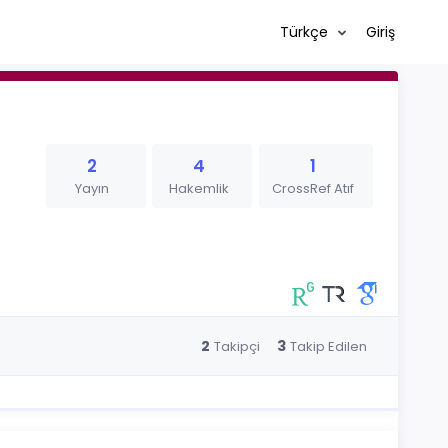
Türkçe
Giriş
2
4
1
Yayın
Hakemlik
CrossRef Atıf
2
3
Takipçi
Takip Edilen