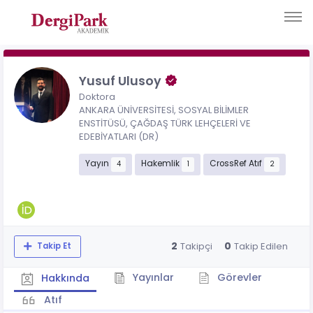
Yusuf Ulusoy
Doktora
ANKARA ÜNİVERSİTESİ, SOSYAL BİLİMLER
ENSTİTÜSÜ, ÇAĞDAŞ TÜRK LEHÇELERİ VE
EDEBİYATLARI (DR)
Yayın
Hakemlik
CrossRef Atıf
4
1
2
2
0
Takipçi
Takip Edilen
Takip Et
Yayınlar
Görevler
Hakkında
Atıf