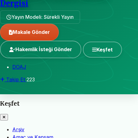
Dergisi
Yayın Modeli: Sürekli Yayın
Makale Gönder
Hakemlik İsteği Gönder
Keşfet
DOAJ
Takip Et
223
Keşfet
Arşiv
Amaç ve Kapsam