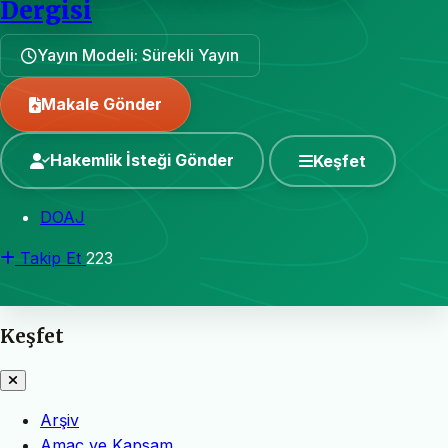
Dergisi
Yayın Modeli: Sürekli Yayın
Makale Gönder
Hakemlik İsteği Gönder
Keşfet
DOAJ
Takip Et
223
Keşfet
Arşiv
Amaç ve Kapsam