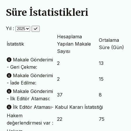
Süre İstatistikleri
Yıl :
Hesaplama
Ortalama
İstatistik
Yapılan Makale
Süre (Gün)
Sayısı
Makale Gönderimi
2
13
- Geri Çekme:
Makale Gönderimi
2
15
- İade Edilme:
Makale Gönderimi
37
8
- İlk Editör Ataması:
İlk Editör Ataması- Kabul Kararı İstatistiği
Hakem
22
75
değerlendirmesi var :