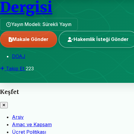
Dergisi
Yayın Modeli: Sürekli Yayın
Makale Gönder
Hakemlik İsteği Gönder
DOAJ
Takip Et
223
Keşfet
Arşiv
Amaç ve Kapsam
Ücret Politikası