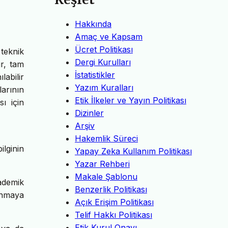
Hakkında
Amaç ve Kapsam
Ücret Politikası
 teknik
Dergi Kurulları
ir, tam
İstatistikler
labilir
Yazım Kuralları
larının
Etik İlkeler ve Yayın Politikası
ı için
Dizinler
Arşiv
Hakemlik Süreci
ilginin
Yapay Zeka Kullanım Politikası
Yazar Rehberi
Makale Şablonu
ademik
Benzerlik Politikası
anmaya
Açık Erişim Politikası
Telif Hakkı Politikası
Etik Kurul Onayı