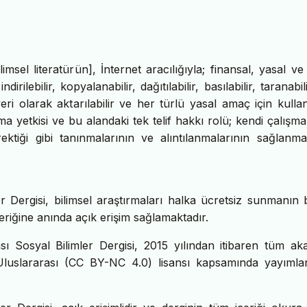
sel literatürün], İnternet aracılığıyla; finansal, yasal ve
dirilebilir, kopyalanabilir, dağıtılabilir, basılabilir, taranabil
 veri olarak aktarılabilir ve her türlü yasal amaç için kullanı
a yetkisi ve bu alandaki tek telif hakkı rolü; kendi çalışma
ektiği gibi tanınmalarının ve alıntılanmalarının sağlanmas
r Dergisi, bilimsel araştırmaları halka ücretsiz sunmanın b
eriğine anında açık erişim sağlamaktadır.
ı Sosyal Bilimler Dergisi, 2015 yılından itibaren tüm ak
 Uluslararası (CC BY-NC 4.0) lisansı kapsamında yayıml