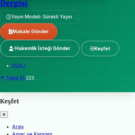
Dergisi
Yayın Modeli: Sürekli Yayın
Makale Gönder
Hakemlik İsteği Gönder
Keşfet
DOAJ
Takip Et
223
Keşfet
Arşiv
Amaç ve Kapsam