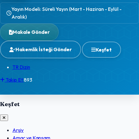
Yayın Modeli: Süreli Yayın (Mart - Haziran - Eylül -
Aralık)
Makale Gönder
Hakemlik İsteği Gönder
Keşfet
TR Dizin
Takip Et
893
Keşfet
Arşiv
Amaç ve Kapsam