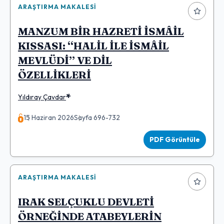
ARAŞTIRMA MAKALESI
MANZUM BİR HAZRETİ İSMÂİL
KISSASI: “HALİL İLE İSMÂİL
MEVLÜDİ” VE DİL
ÖZELLİKLERİ
*
Yıldıray Çavdar
15 Haziran 2026
Sayfa 696-732
PDF Görüntüle
ARAŞTIRMA MAKALESI
IRAK SELÇUKLU DEVLETİ
ÖRNEĞİNDE ATABEYLERİN