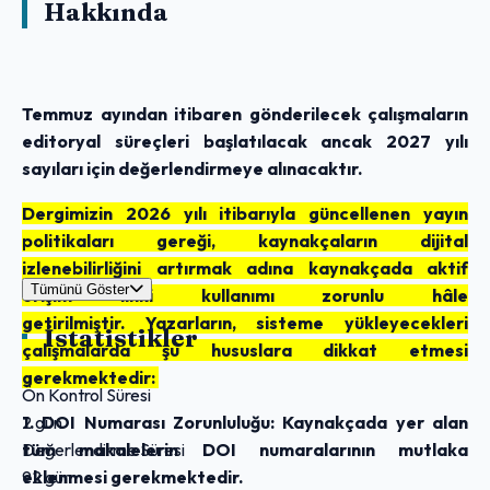
Hakkında
Temmuz ayından itibaren gönderilecek çalışmaların
editoryal süreçleri başlatılacak ancak 2027 yılı
sayıları için değerlendirmeye alınacaktır.
Dergimizin 2026 yılı itibarıyla güncellenen yayın
politikaları gereği, kaynakçaların dijital
izlenebilirliğini artırmak adına kaynakçada aktif
Tümünü Göster
erişim linki kullanımı zorunlu hâle
getirilmiştir. Yazarların, sisteme yükleyecekleri
İstatistikler
çalışmalarda şu hususlara dikkat etmesi
gerekmektedir:
Ön Kontrol Süresi
2 gün
1. DOI Numarası Zorunluluğu: Kaynakçada yer alan
Değerlendirme Süresi
tüm makalelerin DOI numaralarının mutlaka
92 gün
eklenmesi gerekmektedir.