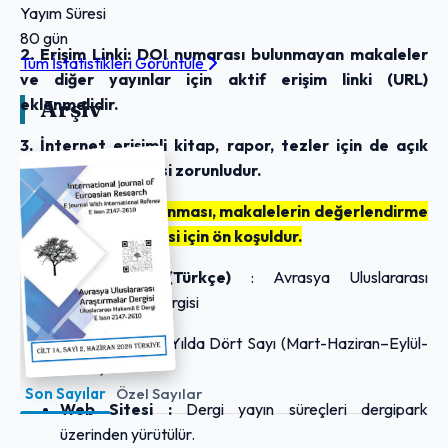
Yayım Süresi
80 gün
2. Erişim Linki: DOI numarası bulunmayan makaleler
Tüm İstatistikleri Görüntüle
ve diğer yayınlar için aktif erişim linki (URL)
eklenmelidir.
Arşiv
3. İnternet erişimli kitap, rapor, tezler için de açık
erişim linki verilmesi zorunludur.
Bu kriterlerin sağlanması, makalelerin değerlendirme
sürecine alınabilmesi için ön koşuldur.
Dergi Adı
(Türkçe)
: Avrasya Uluslararası
Araştırmalar Dergisi
Yayın Aralığı :
Yılda Dört Sayı (Mart-Haziran–Eylül-
Aralık)
Son Sayılar
Özel Sayılar
Web Sitesi :
Dergi yayın süreçleri dergipark
üzerinden yürütülür.