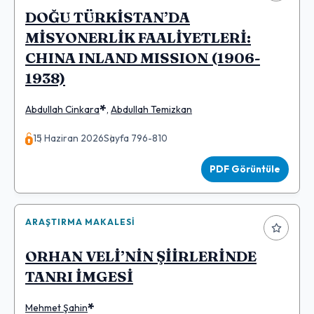
DOĞU TÜRKİSTAN’DA
MİSYONERLİK FAALİYETLERİ:
CHINA INLAND MISSION (1906-
1938)
*
Abdullah Cinkara
,
Abdullah Temizkan
15 Haziran 2026
Sayfa 796-810
PDF Görüntüle
ARAŞTIRMA MAKALESI
ORHAN VELİ’NİN ŞİİRLERİNDE
TANRI İMGESİ
*
Mehmet Şahin