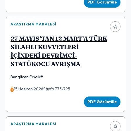
PDF Görüntüle
ARAŞTIRMA MAKALESI
27 MAYIS’TAN 12 MART’A TÜRK
SİLAHLI KUVVETLERİ
İÇİNDEKİ DEVRİMCİ-
STATÜKOCU AYRIŞMA
*
Bengücan Fındık
15 Haziran 2026
Sayfa 775-795
PDF Görüntüle
ARAŞTIRMA MAKALESI