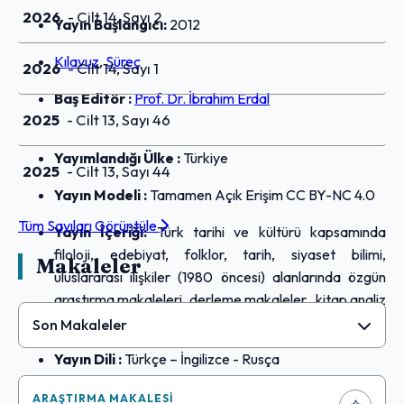
2026
- Cilt 14, Sayı 2
Yayın Başlangıcı:
2012
Kılavuz
,
Süreç
2026
- Cilt 14, Sayı 1
Baş Editör :
Prof. Dr. İbrahim Erdal
2025
- Cilt 13, Sayı 46
Yayımlandığı Ülke :
Türkiye
2025
- Cilt 13, Sayı 44
Yayın Modeli :
Tamamen Açık Erişim CC BY-NC 4.0
Tüm Sayıları Görüntüle
Yayın İçeriği:
Türk tarihi ve kültürü kapsamında
filoloji, edebiyat, folklor, tarih, siyaset bilimi,
Makaleler
uluslararası ilişkiler (1980 öncesi) alanlarında özgün
araştırma makaleleri, derleme makaleler, kitap analiz
yazılarını içerir.
Son Makaleler
Yayın Dili :
Türkçe – İngilizce - Rusça
ARAŞTIRMA MAKALESI