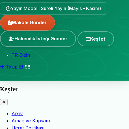
Yayın Modeli: Süreli Yayın (Mayıs - Kasım)
Makale Gönder
Hakemlik İsteği Gönder
Keşfet
TR Dizin
Takip Et
98
Keşfet
Arşiv
Amaç ve Kapsam
Ücret Politikası