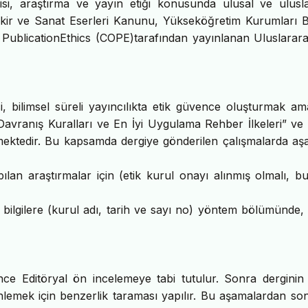
gisi, araştırma ve yayın etiği konusunda ulusal ve ulusla
kir ve Sanat Eserleri Kanunu, Yükseköğretim Kurumları Bi
 PublicationEthics (COPE)tarafından yayınlanan Uluslararas
si, bilimsel süreli yayıncılıkta etik güvence oluşturmak am
n Davranış Kuralları ve En İyi Uygulama Rehber İlkeleri” ve
semektedir. Bu kapsamda dergiye gönderilen çalışmalarda aş
apılan araştırmalar için (etik kurul onayı alınmış olmalı, 
ili bilgilere (kurul adı, tarih ve sayı no) yöntem bölümünde,
nce Editöryal ön incelemeye tabi tutulur. Sonra derginin
önlemek için benzerlik taraması yapılır. Bu aşamalardan son