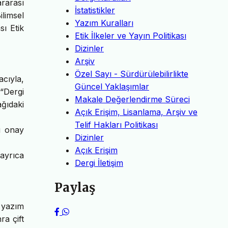
rarası
İstatistikler
limsel
Yazım Kuralları
ı Etik
Etik İlkeler ve Yayın Politikası
Dizinler
Arşiv
Özel Sayı - Sürdürülebilirlikte
acıyla,
Güncel Yaklaşımlar
 “Dergi
Makale Değerlendirme Süreci
ağıdaki
Açık Erişim, Lisanlama, Arşiv ve
Telif Hakları Politikası
bu onay
Dizinler
Açık Erişim
 ayrıca
Dergi İletişim
Paylaş
 yazım
ra çift