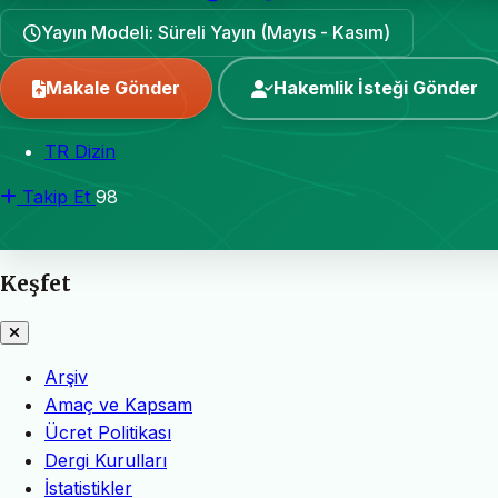
Yayın Modeli: Süreli Yayın (Mayıs - Kasım)
Makale Gönder
Hakemlik İsteği Gönder
TR Dizin
Takip Et
98
Keşfet
Arşiv
Amaç ve Kapsam
Ücret Politikası
Dergi Kurulları
İstatistikler