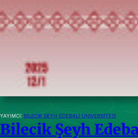
YAYIMCI:
BİLECİK ŞEYH EDEBALİ ÜNİVERSİTESİ
Bilecik Şeyh Edeba