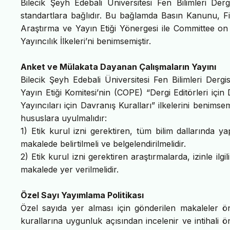
Bilecik Şeyh Edebali Üniversitesi Fen Bilimleri Der
standartlara bağlıdır. Bu bağlamda Basın Kanunu, Fi
Araştırma ve Yayın Etiği Yönergesi ile Committee on
Yayıncılık İlkeleri’ni benimsemiştir.
Anket ve Mülakata Dayanan Çalışmaların Yayını
Bilecik Şeyh Edebali Üniversitesi Fen Bilimleri Dergi
Yayın Etiği Komitesi’nin (COPE) “Dergi Editörleri içi
Yayıncıları için Davranış Kuralları” ilkelerini benim
hususlara uyulmalıdır:
1) Etik kurul izni gerektiren, tüm bilim dallarında y
makalede belirtilmeli ve belgelendirilmelidir.
2) Etik kurul izni gerektiren araştırmalarda, izinle ilg
makalede yer verilmelidir.
Özel Sayı Yayımlama Politikası
Özel sayıda yer alması için gönderilen makaleler ö
kurallarına uygunluk açısından incelenir ve intihali 