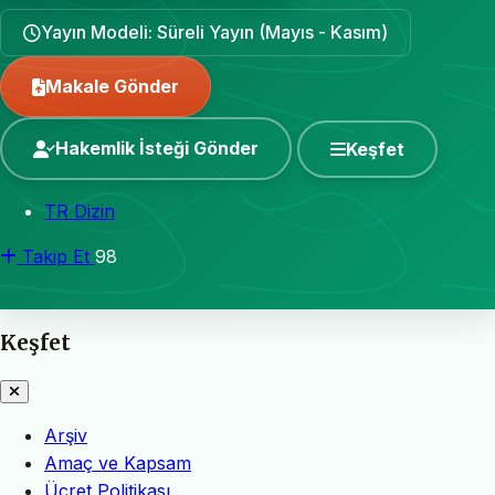
Yayın Modeli: Süreli Yayın (Mayıs - Kasım)
Makale Gönder
Hakemlik İsteği Gönder
Keşfet
TR Dizin
Takip Et
98
Keşfet
Arşiv
Amaç ve Kapsam
Ücret Politikası