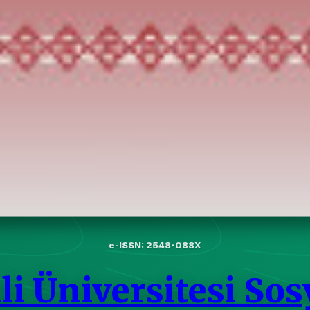
e-ISSN: 2548-088X
li Üniversitesi Sos