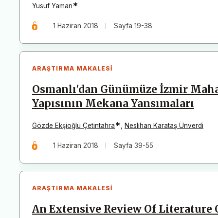
*
Yusuf Yaman
1 Haziran 2018
Sayfa 19-38
ARAŞTIRMA MAKALESI
Osmanlı'dan Günümüze İzmir Maha
Yapısının Mekana Yansımaları
*
Gözde Ekşioğlu Çetintahra
,
Neslihan Karataş Ünverdi
1 Haziran 2018
Sayfa 39-55
ARAŞTIRMA MAKALESI
An Extensive Review Of Literature