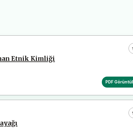
man Etnik Kimliği
PDF Görüntü
cayağı