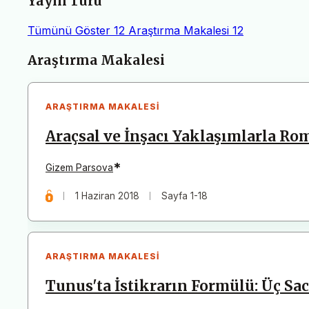
Yayın Türü
Tümünü Göster
12
Araştırma Makalesi
12
Makaleler
Araştırma Makalesi
ARAŞTIRMA MAKALESI
Araçsal ve İnşacı Yaklaşımlarla Ro
*
Gizem Parsova
1 Haziran 2018
Sayfa 1-18
ARAŞTIRMA MAKALESI
Tunus'ta İstikrarın Formülü: Üç Sa