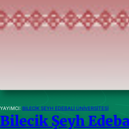
YAYIMCI:
BİLECİK ŞEYH EDEBALİ ÜNİVERSİTESİ
Bilecik Şeyh Edeba