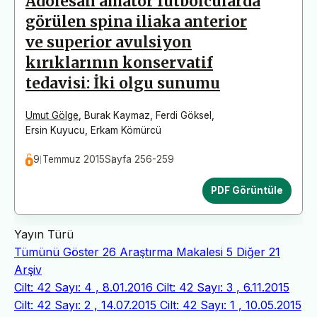
Adölesan amatör futbolcularda
görülen spina iliaka anterior
ve superior avulsiyon
kırıklarının konservatif
tedavisi: İki olgu sunumu
Umut Gölge
,
Burak Kaymaz
,
Ferdi Göksel
,
Ersin Kuyucu
,
Erkam Kömürcü
9 Temmuz 2015
Sayfa 256-259
PDF Görüntüle
Yayın Türü
Tümünü Göster
26
Araştırma Makalesi
5
Diğer
21
Arşiv
Cilt: 42 Sayı: 4 , 8.01.2016
Cilt: 42 Sayı: 3 , 6.11.2015
Cilt: 42 Sayı: 2 , 14.07.2015
Cilt: 42 Sayı: 1 , 10.05.2015