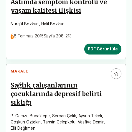
Astımda semptom kontrolü ve
yaşam kalitesi ilişkisi
Nurgül Bozkurt
,
Halil Bozkurt
8 Temmuz 2015
Sayfa 208-213
PDF Görüntüle
MAKALE
Sağlık çalışanlarının
çocuklarında depresif belirti
sıklığı
P. Gamze Bucaktepe
,
Sercan Çelik
,
Aysun Tekeli
,
Coşkun Öztekin
,
Tahsin Çelepkolu
,
Vasfiye Demir
,
Elif Değirmen