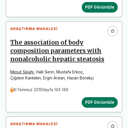
PDF Görüntüle
ARAŞTIRMA MAKALESI
The association of body
composition parameters with
nonalcoholic hepatic steatosis
Mesut Sipahi
,
Halil Serin
,
Mustafa Erkoç
,
Çiğdem Kantekin
,
Ergin Arslan
,
Hasan Börekçi
8 Temmuz 2015
Sayfa 143-149
PDF Görüntüle
ARAŞTIRMA MAKALESI