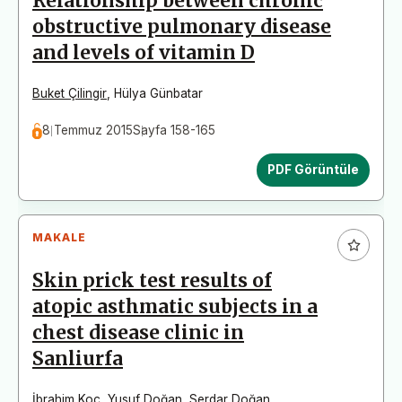
Relationship between chronic
obstructive pulmonary disease
and levels of vitamin D
Buket Çilingir
,
Hülya Günbatar
8 Temmuz 2015
Sayfa 158-165
PDF Görüntüle
MAKALE
Skin prick test results of
atopic asthmatic subjects in a
chest disease clinic in
Sanliurfa
İbrahim Koç
,
Yusuf Doğan
,
Serdar Doğan
,