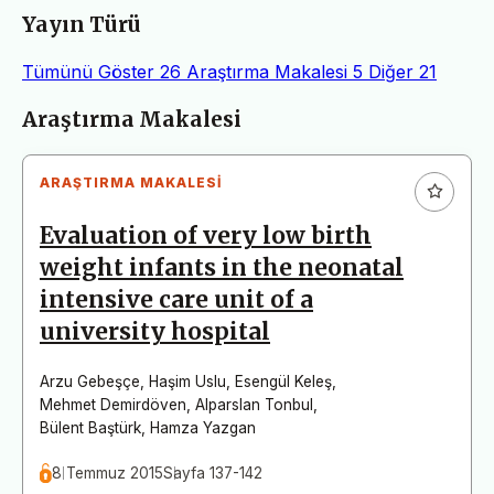
Yayın Türü
Tümünü Göster
26
Araştırma Makalesi
5
Diğer
21
Makaleler
Araştırma Makalesi
ARAŞTIRMA MAKALESI
Evaluation of very low birth
weight infants in the neonatal
intensive care unit of a
university hospital
Arzu Gebeşçe
,
Haşim Uslu
,
Esengül Keleş
,
Mehmet Demirdöven
,
Alparslan Tonbul
,
Bülent Baştürk
,
Hamza Yazgan
8 Temmuz 2015
Sayfa 137-142