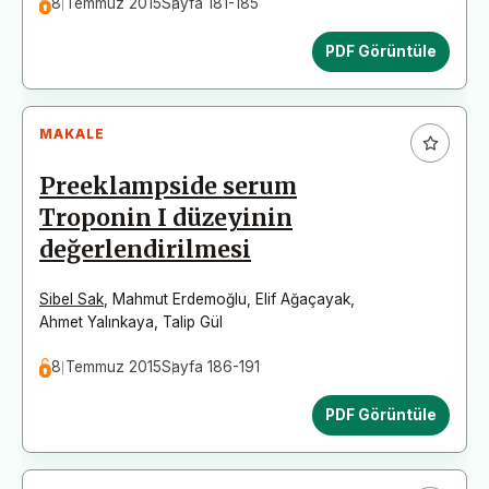
8 Temmuz 2015
Sayfa 181-185
PDF Görüntüle
MAKALE
Preeklampside serum
Troponin I düzeyinin
değerlendirilmesi
Sibel Sak
,
Mahmut Erdemoğlu
,
Elif Ağaçayak
,
Ahmet Yalınkaya
,
Talip Gül
8 Temmuz 2015
Sayfa 186-191
PDF Görüntüle