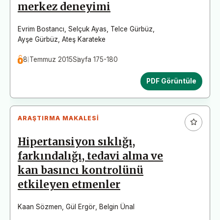
merkez deneyimi
Evrim Bostancı
,
Selçuk Ayas
,
Telce Gürbüz
,
Ayşe Gürbüz
,
Ateş Karateke
8 Temmuz 2015
Sayfa 175-180
PDF Görüntüle
ARAŞTIRMA MAKALESI
Hipertansiyon sıklığı,
farkındalığı, tedavi alma ve
kan basıncı kontrolünü
etkileyen etmenler
Kaan Sözmen
,
Gül Ergör
,
Belgin Ünal