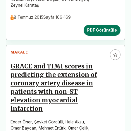
Zeynel Karataş
8 Temmuz 2015
Sayfa 166-169
PDF Görüntüle
MAKALE
GRACE and TIMI scores in
predicting the extension of
coronary artery disease in
patients with non-ST
elevation myocardial
infarction
Ender Öner
,
Şevket Görgülü
,
Hale Aksu
,
Ömer Baycan
,
Mehmet Ertürk
,
Ömer Çelik
,