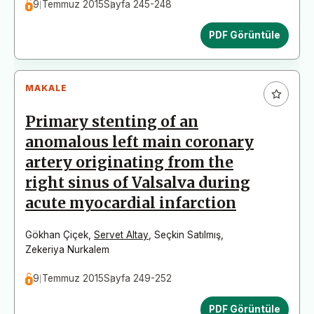
9 Temmuz 2015
Sayfa 245-248
PDF Görüntüle
MAKALE
Primary stenting of an
anomalous left main coronary
artery originating from the
right sinus of Valsalva during
acute myocardial infarction
Gökhan Çiçek
,
Servet Altay
,
Seçkin Satılmış
,
Zekeriya Nurkalem
9 Temmuz 2015
Sayfa 249-252
PDF Görüntüle