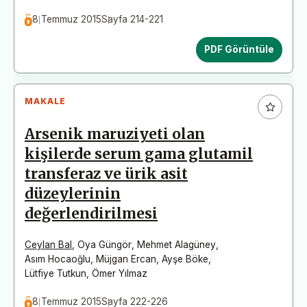
8 Temmuz 2015
Sayfa 214-221
PDF Görüntüle
MAKALE
Arsenik maruziyeti olan
kişilerde serum gama glutamil
transferaz ve ürik asit
düzeylerinin
değerlendirilmesi
Ceylan Bal
,
Oya Güngör
,
Mehmet Alagüney
,
Asım Hocaoğlu
,
Müjgan Ercan
,
Ayşe Böke
,
Lütfiye Tutkun
,
Ömer Yılmaz
8 Temmuz 2015
Sayfa 222-226