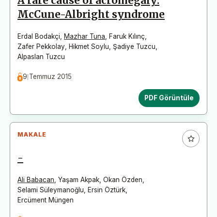
A rare cause of acromegaly:
McCune-Albright syndrome
Erdal Bodakçi
,
Mazhar Tuna
,
Faruk Kılınç
,
Zafer Pekkolay
,
Hikmet Soylu
,
Şadiye Tuzcu
,
Alpaslan Tuzcu
9 Temmuz 2015
PDF Görüntüle
MAKALE
-
Ali Babacan
,
Yaşam Akpak
,
Okan Özden
,
Selami Süleymanoğlu
,
Ersin Öztürk
,
Ercüment Müngen