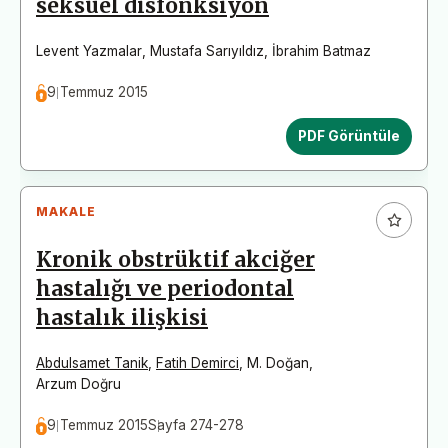
seksüel disfonksiyon
Levent Yazmalar
,
Mustafa Sarıyıldız
,
İbrahim Batmaz
9 Temmuz 2015
PDF Görüntüle
MAKALE
Kronik obstrüktif akciğer
hastalığı ve periodontal
hastalık ilişkisi
Abdulsamet Tanik
,
Fatih Demirci
,
M. Doğan
,
Arzum Doğru
9 Temmuz 2015
Sayfa 274-278