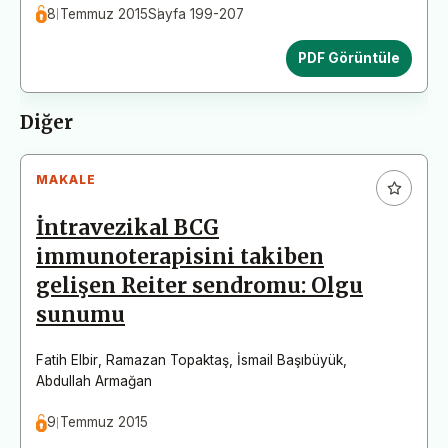
8 Temmuz 2015
Sayfa 199-207
PDF Görüntüle
Diğer
MAKALE
İntravezikal BCG
immunoterapisini takiben
gelişen Reiter sendromu: Olgu
sunumu
Fatih Elbir
,
Ramazan Topaktaş
,
İsmail Başıbüyük
,
Abdullah Armağan
9 Temmuz 2015