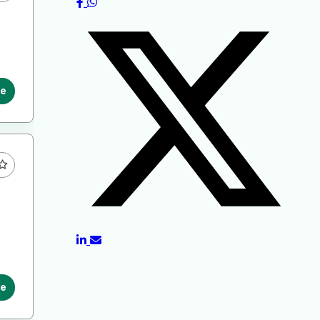
le
le