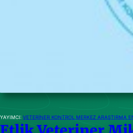
YAYIMCI:
VETERİNER KONTROL MERKEZ ARAŞTIRMA E
Etlik Veteriner Mi