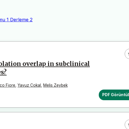
mu
1
Derleme
2
olation overlap in subclinical
es?
ico Fiore
,
Yavuz Çokal
,
Melis Zeybek
PDF Görüntü