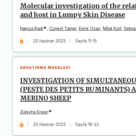
Molecular investigation of the rel
and host in Lumpy Skin Disease
*
Hamza Kadı
,
Cüneyt Tamer
,
Emre Ozan
,
Mitat Kurt
,
Selma
20 Haziran 2023
Sayfa 11-15
ARAŞTIRMA MAKALESI
INVESTIGATION OF SIMULTANEOU
(PESTE DES PETITS RUMINANTS) 
MERINO SHEEP
*
Züleyha Ergün
20 Haziran 2023
Sayfa 16-22