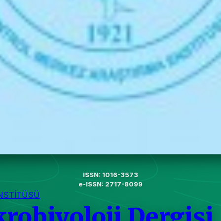
ISSN: 1016-3573
e-ISSN: 2717-8099
NSTİTÜSÜ
krobiyoloji Dergisi