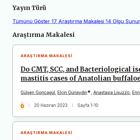
Yayın Türü
Tümünü Göster
17
Araştırma Makalesi
14
Olgu Sunu
Makaleler
Araştırma Makalesi
ARAŞTIRMA MAKALESI
Do CMT, SCC, and Bacteriological is
mastitis cases of Anatolian buffalo
*
Gülşen Goncagül
,
Elçin Günaydın
,
Anastasia Lisuzzo
,
Enr
20 Haziran 2023
Sayfa 1-10
ARAŞTIRMA MAKALESI