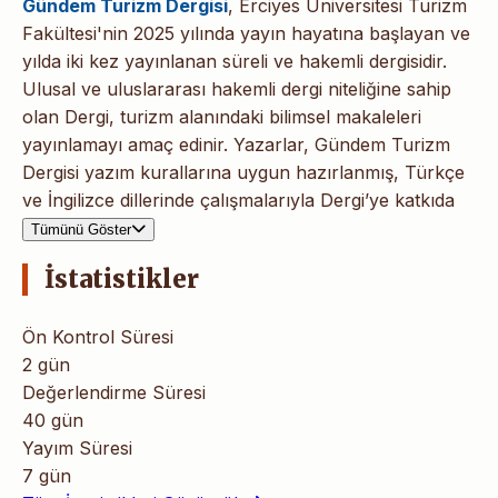
Gündem Turizm Dergisi
, Erciyes Üniversitesi Turizm
Fakültesi'nin 2025 yılında yayın hayatına başlayan ve
yılda iki kez yayınlanan süreli ve hakemli dergisidir.
Ulusal ve uluslararası hakemli dergi niteliğine sahip
olan Dergi, turizm alanındaki bilimsel makaleleri
yayınlamayı amaç edinir. Yazarlar, Gündem Turizm
Dergisi yazım kurallarına uygun hazırlanmış, Türkçe
ve İngilizce dillerinde çalışmalarıyla Dergi’ye katkıda
bulunabilirler.
Tümünü Göster
İstatistikler
Ön Kontrol Süresi
2 gün
Değerlendirme Süresi
40 gün
Yayım Süresi
7 gün