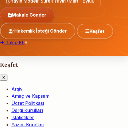
Yayın Modeli: Süreli Yayın (Mart - Eylül)
Makale Gönder
Hakemlik İsteği Gönder
Keşfet
Takip Et
9
Keşfet
Arşiv
Amaç ve Kapsam
Ücret Politikası
Dergi Kurulları
İstatistikler
Yazım Kuralları