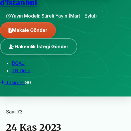
d’Istanbul
Yayın Modeli: Süreli Yayın (Mart - Eylül)
Makale Gönder
Hakemlik İsteği Gönder
DOAJ
TR Dizin
Takip Et
90
Sayı 73
24 Kas 2023