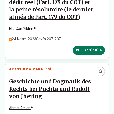
dédit reel (l’art. 178 du COT) et
la peine résolutoire (le dernier
alinéa de l’art. 179 du COT)
*
Efe Can Yıldırır
24 Kasım 2023
Sayfa 207-237
PDF Görüntüle
ARAŞTIRMA MAKALESI
Geschichte und Dogmatik des
Rechts bei Puchta und Rudolf
von Jhering
*
Ahmet Arslan