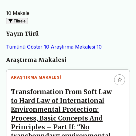
10 Makale
Filtrele
Yayın Türü
Tümünü Göster
10
Araştırma Makalesi
10
Makaleler
Araştırma Makalesi
ARAŞTIRMA MAKALESI
Transformation From Soft Law
to Hard Law of International
Environmental Protection:
Process, Basic Concepts And
Principles – Part II: “No
transboundary environmental