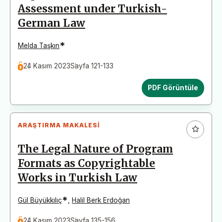
Assessment under Turkish-
German Law
*
Melda Taşkın
24 Kasım 2023
Sayfa 121-133
PDF Görüntüle
ARAŞTIRMA MAKALESI
The Legal Nature of Program
Formats as Copyrightable
Works in Turkish Law
*
Gül Büyükkılıç
,
Halil Berk Erdoğan
24 Kasım 2023
Sayfa 135-156