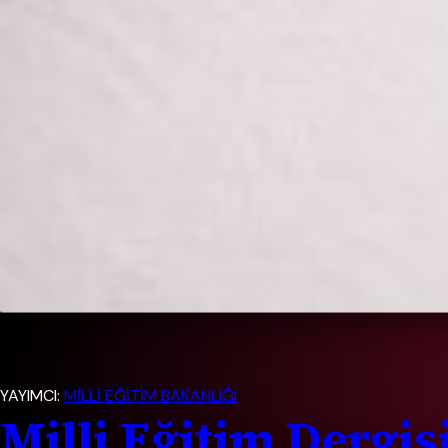
YAYIMCI:
MİLLİ EĞİTİM BAKANLIĞI
Milli Eğitim Dergis