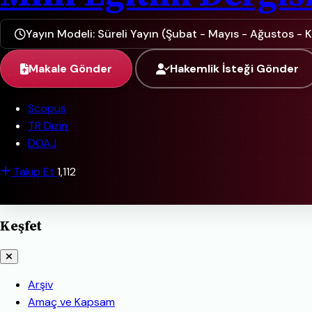
Yayın Modeli: Süreli Yayın (Şubat - Mayıs - Ağustos - 
Makale Gönder
Hakemlik İsteği Gönder
Scopus
TR Dizin
DOAJ
Takip Et
1,112
Keşfet
Arşiv
Amaç ve Kapsam