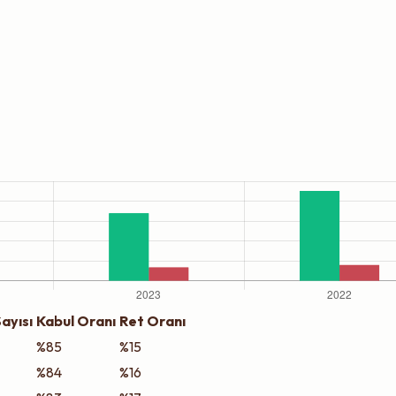
ayısı
Kabul Oranı
Ret Oranı
%85
%15
%84
%16