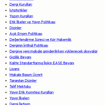
Dergi Kurulları
İstatistikler
Yazım Kuralları
Etik İlkeler ve Yayın Politikası
Dizinler
Açık Erişim Politikası
Değerlendirme Süreci ve Kör Hakemlik
Derginin İntihal Politikası
Dergiye yeni makale gönderilirken yüklenecek dosyalar
Gizlilik Beyanı
Kalite Standartlarına İlişkin EASE Beyanı
Lisans
Makale Basım Ücreti
Taranılan Dizinler
Telif Mektubu
Yayın Etik Komitesi Kuralları
Yayın İlkeleri
Dergi İletişim