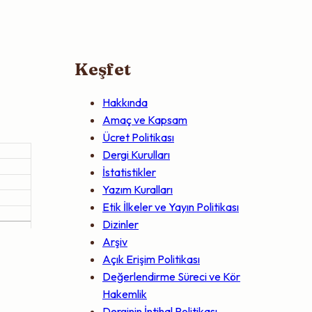
Keşfet
Hakkında
Amaç ve Kapsam
Ücret Politikası
Dergi Kurulları
İstatistikler
Yazım Kuralları
Etik İlkeler ve Yayın Politikası
Dizinler
Arşiv
Açık Erişim Politikası
Değerlendirme Süreci ve Kör
Hakemlik
Derginin İntihal Politikası