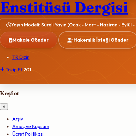
Enstitüsü Dergisi
Yayın Modeli: Süreli Yayın (Ocak - Mart - Haziran - Eylül -
Makale Gönder
Hakemlik İsteği Gönder
TR Dizin
Takip Et
201
Keşfet
Arşiv
Amaç ve Kapsam
Ücret Politikası