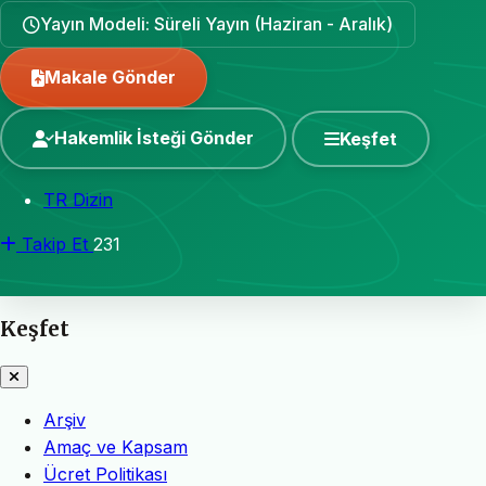
Yayın Modeli: Süreli Yayın (Haziran - Aralık)
Makale Gönder
Hakemlik İsteği Gönder
Keşfet
TR Dizin
Takip Et
231
Keşfet
Arşiv
Amaç ve Kapsam
Ücret Politikası