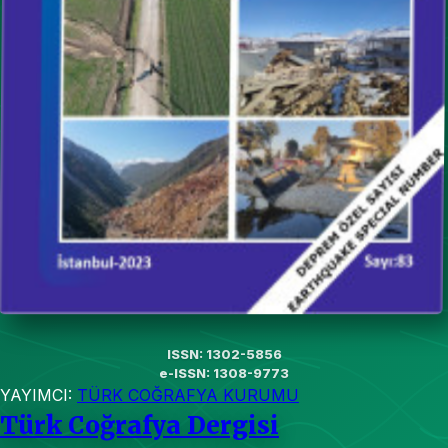
ISSN: 1302-5856
e-ISSN: 1308-9773
YAYIMCI:
TÜRK COĞRAFYA KURUMU
Türk Coğrafya Dergisi