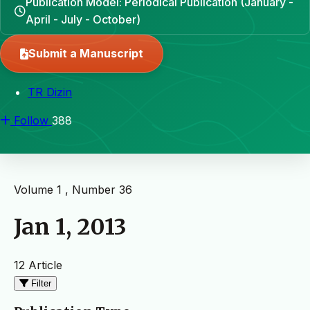
Publication Model: Periodical Publication (January -
April - July - October)
Submit a Manuscript
TR Dizin
Follow
388
Volume 1 , Number 36
Jan 1, 2013
12 Article
Filter