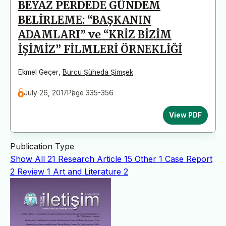
BEYAZ PERDEDE GÜNDEM
BELİRLEME: “BAŞKANIN
ADAMLARI” ve “KRİZ BİZİM
İŞİMİZ” FİLMLERİ ÖRNEKLİĞİ
Ekmel Geçer
,
Burcu Şüheda Şimşek
July 26, 2017
Page 335-356
View PDF
Publication Type
Show All
21
Research Article
15
Other
1
Case Report
2
Review
1
Art and Literature
2