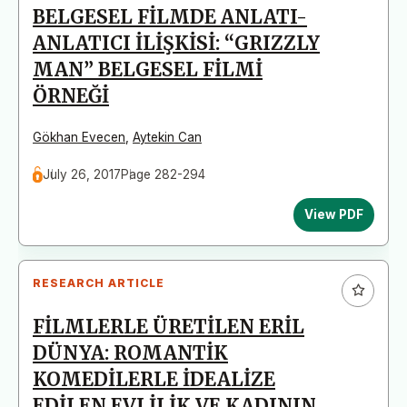
BELGESEL FİLMDE ANLATI-
ANLATICI İLİŞKİSİ: “GRIZZLY
MAN” BELGESEL FİLMİ
ÖRNEĞİ
Gökhan Evecen
,
Aytekin Can
July 26, 2017
Page 282-294
View PDF
RESEARCH ARTICLE
FİLMLERLE ÜRETİLEN ERİL
DÜNYA: ROMANTİK
KOMEDİLERLE İDEALİZE
EDİLEN EVLİLİK VE KADININ