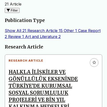
21 Article
Filter
Publication Type
Show All
21
Research Article
15
Other
1
Case Report
2
Review
1
Art and Literature
2
Articles
Research Article
RESEARCH ARTICLE
HALKLA İLİŞKİLER VE
GÖNÜLLÜLÜK EKSENİNDE
TÜRKİYE’DE KURUMSAL
SOSYAL SORUMLULUK
PROJELERİ VE BİN YIL
KALKINMA HEDEFLERİ