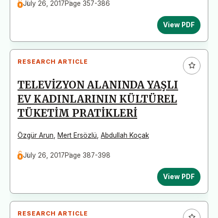
July 26, 2017
Page 357-386
View PDF
RESEARCH ARTICLE
TELEVİZYON ALANINDA YAŞLI
EV KADINLARININ KÜLTÜREL
TÜKETİM PRATİKLERİ
Özgür Arun
,
Mert Ersözlü
,
Abdullah Koçak
July 26, 2017
Page 387-398
View PDF
RESEARCH ARTICLE