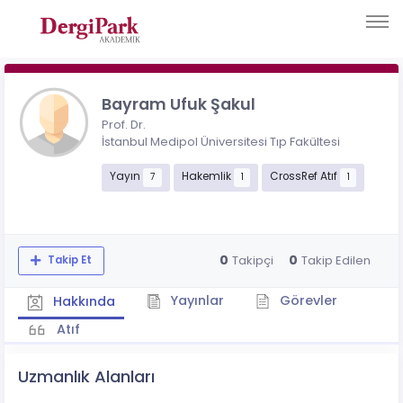
Bayram Ufuk Şakul
Prof. Dr.
İstanbul Medipol Üniversitesi Tıp Fakültesi
Yayın
Hakemlik
CrossRef Atıf
7
1
1
0
0
Takipçi
Takip Edilen
Takip Et
Yayınlar
Görevler
Hakkında
Atıf
Uzmanlık Alanları