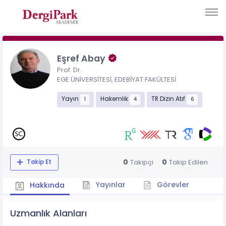
Eşref Abay
Prof. Dr.
EGE ÜNİVERSİTESİ, EDEBİYAT FAKÜLTESİ
Yayın
Hakemlik
TR Dizin Atıf
1
4
6
0
0
Takipçi
Takip Edilen
Takip Et
Yayınlar
Görevler
Hakkında
Uzmanlık Alanları