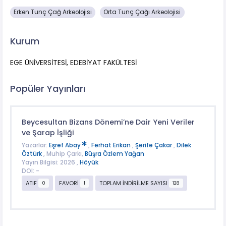
Erken Tunç Çağ Arkeolojisi
Orta Tunç Çağı Arkeolojisi
Kurum
EGE ÜNİVERSİTESİ, EDEBİYAT FAKÜLTESİ
Popüler Yayınları
Beycesultan Bizans Dönemi’ne Dair Yeni Veriler
ve Şarap İşliği
Yazarlar:
Eşref Abay
,
Ferhat Erikan
,
Şerife Çakar
,
Dilek
Öztürk
, Muhip Çarkı,
Büşra Özlem Yağan
Yayın Bilgisi: 2026 ,
Höyük
DOI: -
ATIF
FAVORİ
TOPLAM İNDİRİLME SAYISI
0
1
128