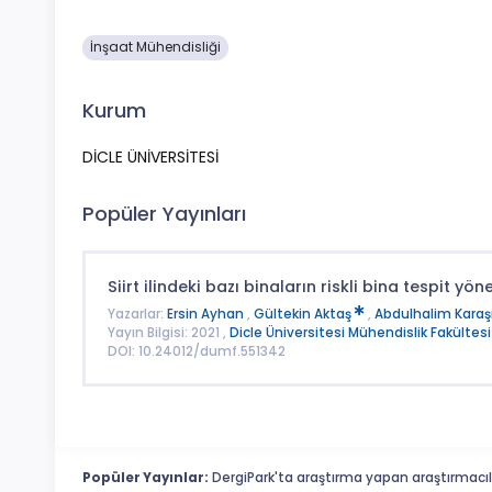
İnşaat Mühendisliği
Kurum
DİCLE ÜNİVERSİTESİ
Popüler Yayınları
Siirt ilindeki bazı binaların riskli bina tespit y
Yazarlar:
Ersin Ayhan
,
Gültekin Aktaş
,
Abdulhalim Karaş
Yayın Bilgisi: 2021 ,
Dicle Üniversitesi Mühendislik Fakültesi
DOI: 10.24012/dumf.551342
Popüler Yayınlar:
DergiPark'ta araştırma yapan araştırmacıl