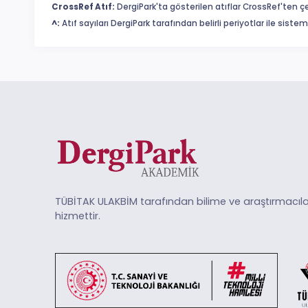
CrossRef Atıf:
DergiPark'ta gösterilen atıflar CrossRef'ten ç
^:
Atıf sayıları DergiPark tarafından belirli periyotlar ile sist
TÜBİTAK ULAKBİM tarafından bilime ve araştırmacıla
hizmettir.