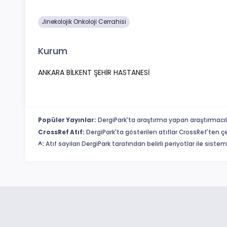
Jinekolojik Onkoloji Cerrahisi
Kurum
ANKARA BİLKENT ŞEHİR HASTANESİ
Popüler Yayınlar:
DergiPark'ta araştırma yapan araştırmacıl
CrossRef Atıf:
DergiPark'ta gösterilen atıflar CrossRef'ten ç
^:
Atıf sayıları DergiPark tarafından belirli periyotlar ile sist