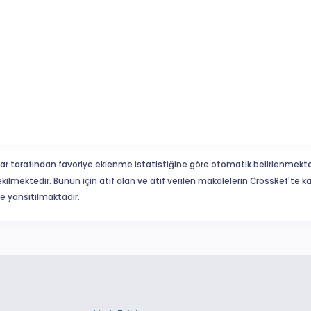
ar tarafından favoriye eklenme istatistiğine göre otomatik belirlenmekte
ekilmektedir. Bunun için atıf alan ve atıf verilen makalelerin CrossRef'te
eme yansıtılmaktadır.