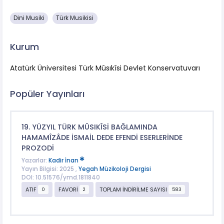
Dini Musiki
Türk Musikisi
Kurum
Atatürk Üniversitesi Türk Mûsıkîsi Devlet Konservatuvarı
Popüler Yayınları
19. YÜZYIL TÜRK MÛSIKÎSİ BAĞLAMINDA
HAMAMÎZÂDE İSMAİL DEDE EFENDİ ESERLERİNDE
PROZODİ
Yazarlar:
Kadir İnan
Yayın Bilgisi: 2025 ,
Yegah Müzikoloji Dergisi
DOI: 10.51576/ymd.1811840
ATIF
FAVORİ
TOPLAM İNDİRİLME SAYISI
0
2
583