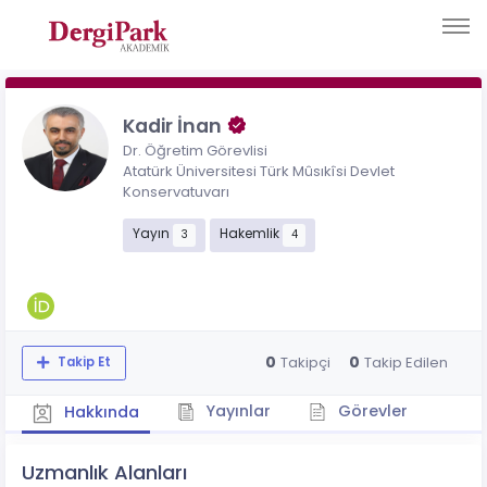
Kadir İnan
Dr. Öğretim Görevlisi
Atatürk Üniversitesi Türk Mûsıkîsi Devlet
Konservatuvarı
Yayın
Hakemlik
3
4
0
0
Takipçi
Takip Edilen
Takip Et
Yayınlar
Görevler
Hakkında
Uzmanlık Alanları