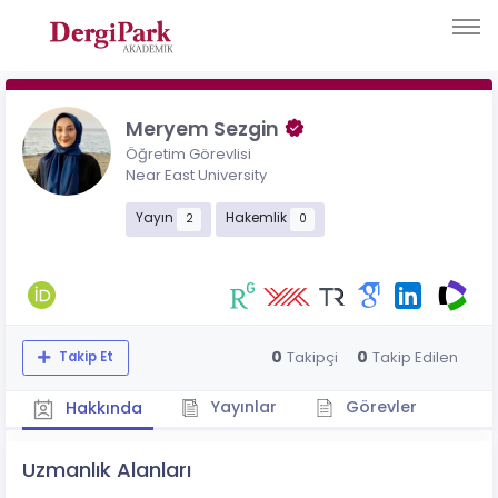
Meryem Sezgin
Öğretim Görevlisi
Near East University
Yayın
Hakemlik
2
0
0
0
Takipçi
Takip Edilen
Takip Et
Yayınlar
Görevler
Hakkında
Uzmanlık Alanları