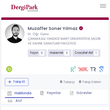
Muzaffer Soner Yılmaz
Dr. Öğr. Üyesi
ÇANAKKALE ONSEKİZ MART ÜNİVERSİTESİ, MÜZİK
VE SAHNE SANATLARI FAKÜLTESİ
Yayın
Hakemlik
CrossRef Atıf
5
3
1
0
0
Takipçi
Takip Edilen
Takip Et
Yayınlar
Görevler
Hakkında
Atıf