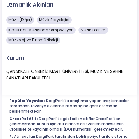
Uzmanlık Alanları
Müzik (Diğer)
Müzik Sosyolojisi
Klasik Batı Müziğinde Kompozisyon
Müzik Teorileri
Müzikoloji ve Etnomüzikoloji
Kurum
ÇANAKKALE ONSEKİZ MART ÜNİVERSİTESİ, MÜZİK VE SAHNE
SANATLARI FAKÜLTESİ
Popüler Yayınlar:
DergiPark'ta araştırma yapan araştırmacılar
tarafından favoriye eklenme istatistiğine göre otomatik
belirlenmektedir.
CrossRef Atıf:
DergiPark'ta gösterilen atıflar CrossRef'ten
çekilmektedir. Bunun için atıf alan ve atıf verilen makalelerin
CrossRef'te kaydının olması (DOI numarası) gerekmektedir.
^:
Atıf sayıları DergiPark tarafından belirli periyotlar ile sisteme