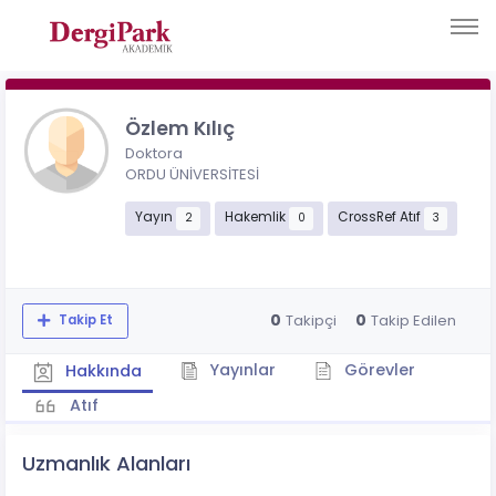
Özlem Kılıç
Doktora
ORDU ÜNİVERSİTESİ
Yayın
Hakemlik
CrossRef Atıf
2
0
3
0
0
Takipçi
Takip Edilen
Takip Et
Yayınlar
Görevler
Hakkında
Atıf
Uzmanlık Alanları