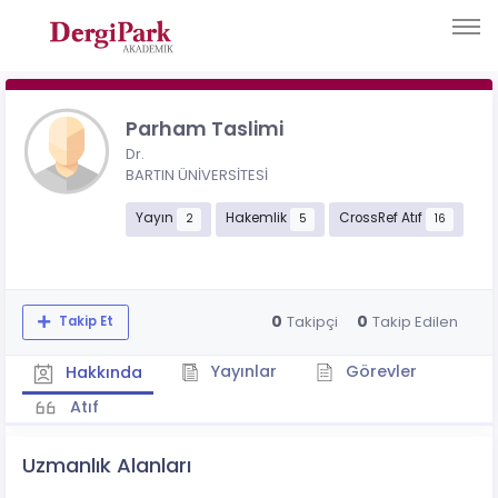
Parham Taslimi
Dr.
BARTIN ÜNİVERSİTESİ
Yayın
Hakemlik
CrossRef Atıf
2
5
16
0
0
Takipçi
Takip Edilen
Takip Et
Yayınlar
Görevler
Hakkında
Atıf
Uzmanlık Alanları