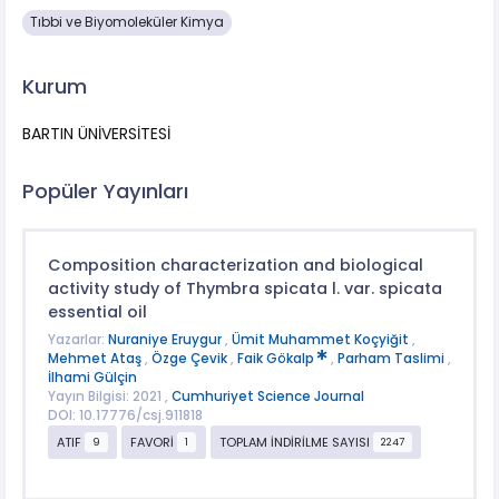
Tıbbi ve Biyomoleküler Kimya
Kurum
BARTIN ÜNİVERSİTESİ
Popüler Yayınları
Composition characterization and biological
activity study of Thymbra spicata l. var. spicata
essential oil
Yazarlar:
Nuraniye Eruygur
,
Ümit Muhammet Koçyiğit
,
Mehmet Ataş
,
Özge Çevik
,
Faik Gökalp
,
Parham Taslimi
,
İlhami Gülçin
Yayın Bilgisi: 2021 ,
Cumhuriyet Science Journal
DOI: 10.17776/csj.911818
ATIF
FAVORİ
TOPLAM İNDİRİLME SAYISI
9
1
2247