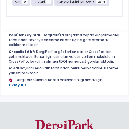
ATIF
FAVORİ
TOPLAM İNDİRİLME SAYISI
9
1
2244
Popüler Yayınlar:
DergiPark'ta araştırma yapan araştırmacılar
tarafından favoriye eklenme istatistiğine göre otomatik
belirlenmektedir.
CrossRef Atıf:
DergiPark'ta gösterilen atıflar CrossRef'ten
çekilmektedir. Bunun için atıf alan ve atıf verilen makalelerin
CrossRef'te kaydının olması (DOI numarası) gerekmektedir.
^:
Atıf sayıları DergiPark tarafından belirli periyotlar ile sisteme
yansıtılmaktadır.
: DergiPark Kullanıcı Rozeti hakkında bilgi almak için
tıklayınız.