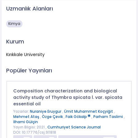
Uzmanlık Alanları
Kimya
Kurum
Kırıkkale University
Popüler Yayınları
Composition characterization and biological
activity study of Thymbra spicata l. var. spicata
essential oil
Yazarlar:
Nuraniye Eruygur
,
Ümit Muhammet Koçyiğit
,
Mehmet Ataş
,
Özge Çevik
,
Faik Gökalp
,
Parham Taslimi
,
İlhami Gülçin
Yayın Bilgisi: 2021 ,
Cumhuriyet Science Journal
DOI: 10.17776/csj.911818