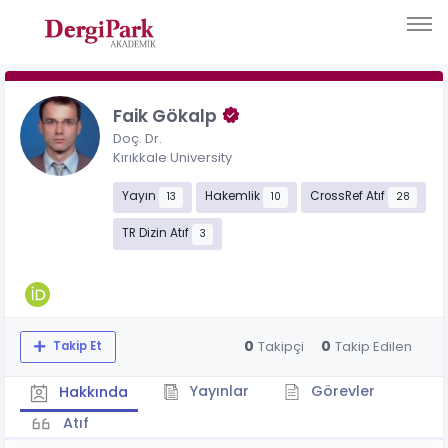
Faik Gökalp
Doç. Dr.
Kırıkkale University
Yayın
Hakemlik
CrossRef Atıf
13
10
28
TR Dizin Atıf
3
0
0
Takipçi
Takip Edilen
Takip Et
Yayınlar
Görevler
Hakkında
Atıf