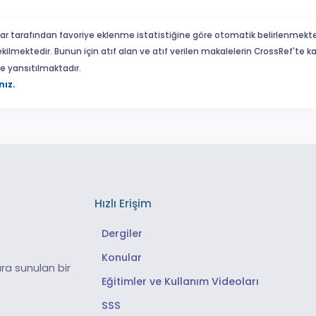
ar tarafından favoriye eklenme istatistiğine göre otomatik belirlenmekte
ekilmektedir. Bunun için atıf alan ve atıf verilen makalelerin CrossRef'te
eme yansıtılmaktadır.
nız.
Hızlı Erişim
Dergiler
Konular
ra sunulan bir
Eğitimler ve Kullanım Videoları
SSS