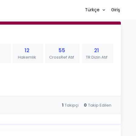
Türkçe
Giriş
12
55
21
Hakemlik
CrossRef Atıf
TR Dizin Atıf
1
0
Takipçi
Takip Edilen