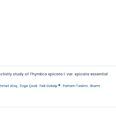
ivity study of Thymbra spicata l. var. spicata essential
hmet Ataş
,
Özge Çevik
,
Faik Gökalp
,
Parham Taslimi
,
İlhami