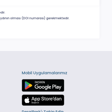
dir.
 kaydının olması (DOI numarası) gerekmektedir.
Mobil Uygulamalarımız
DergiPark'ı Takip Edin