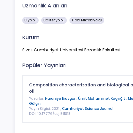
Uzmanlık Alanları
Biyoloji
Bakteriyoloji
Tıbbi Mikrobiyoloji
Kurum
Sivas Cumhuriyet Üniversitesi Eczacılık Fakültesi
Popüler Yayınları
Composition characterization and biological act
oil
Yazarlar:
Nuraniye Eruygur
,
Ümit Muhammet Koçyiğit
,
Me
Gülçin
Yayın Bilgisi: 2021 ,
Cumhuriyet Science Journal
DOI: 10.17776/csj.911818