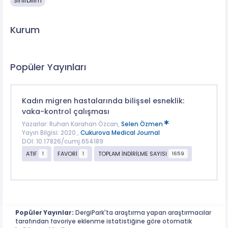
Sinirbilim
Kurum
Popüler Yayınları
Kadın migren hastalarında bilişsel esneklik:
vaka-kontrol çalışması
Yazarlar: Ruhan Karahan Özcan,
Selen Özmen
Yayın Bilgisi: 2020 ,
Cukurova Medical Journal
DOI: 10.17826/cumj.654189
ATIF
FAVORİ
TOPLAM İNDİRİLME SAYISI
1
1
1659
Popüler Yayınlar:
DergiPark'ta araştırma yapan araştırmacılar
tarafından favoriye eklenme istatistiğine göre otomatik