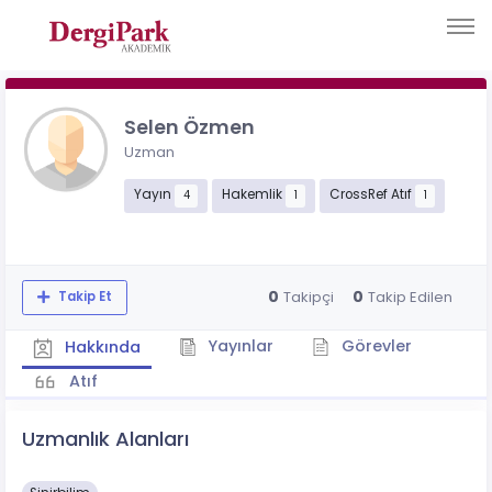
Selen Özmen
Uzman
Yayın
Hakemlik
CrossRef Atıf
4
1
1
0
0
Takipçi
Takip Edilen
Takip Et
Yayınlar
Görevler
Hakkında
Atıf
Uzmanlık Alanları