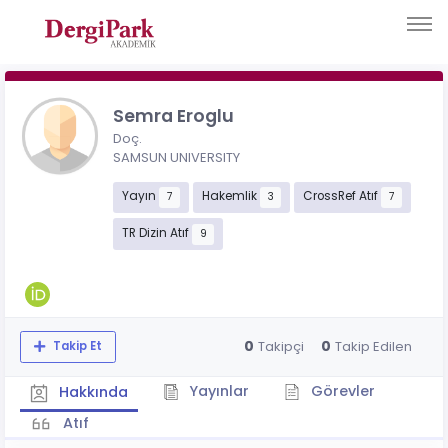
Semra Eroglu
Doç.
SAMSUN UNIVERSITY
Yayın
Hakemlik
CrossRef Atıf
7
3
7
TR Dizin Atıf
9
0
0
Takipçi
Takip Edilen
Takip Et
Yayınlar
Görevler
Hakkında
Atıf