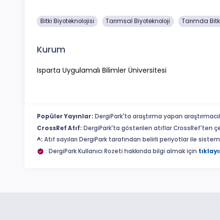
Bitki Biyoteknolojisi
Tarımsal Biyoteknoloji
Tarımda Bitki
Kurum
Isparta Uygulamalı Bilimler Üniversitesi
Popüler Yayınlar:
DergiPark'ta araştırma yapan araştırmacıl
CrossRef Atıf:
DergiPark'ta gösterilen atıflar CrossRef'ten ç
^:
Atıf sayıları DergiPark tarafından belirli periyotlar ile sist
: DergiPark Kullanıcı Rozeti hakkında bilgi almak için
tıklayı