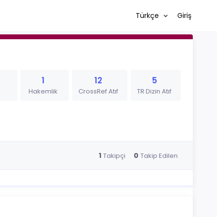
Türkçe
Giriş
1
12
5
Hakemlik
CrossRef Atıf
TR Dizin Atıf
1
0
Takipçi
Takip Edilen