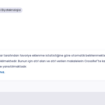
 Biyoteknolojisi
ar tarafından favoriye eklenme istatistiğine göre otomatik belirlenmekte
ekilmektedir. Bunun için atıf alan ve atıf verilen makalelerin CrossRef'te
eme yansıtılmaktadır.
nız.