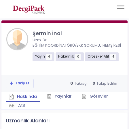
Şermin İnal
Uzm. Dr.
EĞİTİM KOORDİNATÖRÜ/EKK SORUMLU HEMŞİRESİ
Yayın
Hakemlik
CrossRef Atıf
4
0
4
0
0
Takipçi
Takip Edilen
Takip Et
Yayınlar
Görevler
Hakkında
Atıf
Uzmanlık Alanları