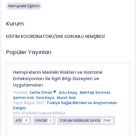
Hemşirelik Eğitimi
Kurum
EĞİTİM KOORDİNATÖRÜ/EKK SORUMLU HEMŞİRESİ
Popüler Yayınları
Hemşirelerin Mesleki Riskleri ve Hastane
Enfeksiyonları İle İlgili Bilgi Düzeyleri ve
Uygulamaları
Yazarlar:
Zerife Orhan
,
Arzu Kayış
,
Mehtap Sönmez
,
Şermin İnal
,
Esra Kaya
,
Murat Aral
Yayın Bilgisi: 2021 ,
Türkiye Sağlık Bilimleri ve Araştırmaları
Dergisi
DOI: 10.51536/tusbad.819684
ATIF
FAVORİ
TOPLAM İNDİRİLME SAYISI
3
1
2740